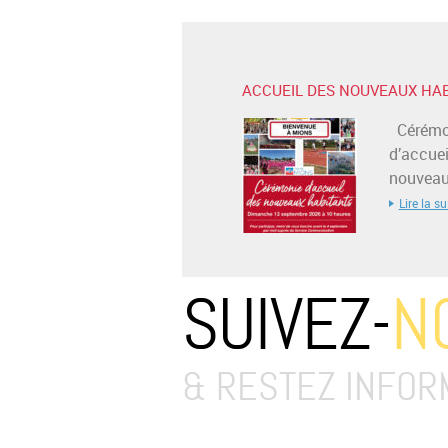
ACCUEIL DES NOUVEAUX HA
Cérémo
d’accuei
nouveaux
Lire la su
SUIVEZ-
N
& RESTEZ INFOR