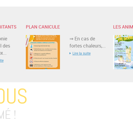
BITANTS
PLAN CANICULE
LES ANIM
nie
⇒ En cas de
l des
fortes chaleurs,...
...
Lire la suite
ite
OUS
MÉ !