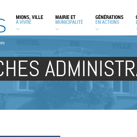
MIONS, VILLE
MAIRIE ET
GÉNÉRATIONS
À VIVRE
MUNICIPALITÉ
EN ACTIONS
ves
HES ADMINISTR