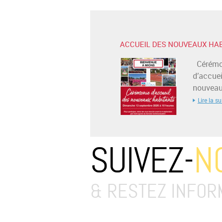
ACCUEIL DES NOUVEAUX HA
Cérémo
d’accuei
nouveaux
Lire la su
SUIVEZ-
N
& RESTEZ INFOR