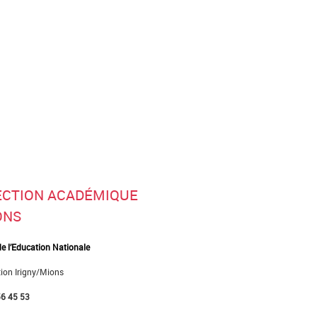
PECTION ACADÉMIQUE
ONS
de l’Education Nationale
tion Irigny/Mions
56 45 53