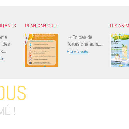
BITANTS
PLAN CANICULE
LES ANIM
nie
⇒ En cas de
l des
fortes chaleurs,...
...
Lire la suite
ite
OUS
MÉ !