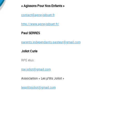
« Agissons Pour Nos Enfants »
contact@apne-jsibuet.fr
http://www.apne-jsibuet.fr/
Paul SERRES
parents.independants.pasteur@gmail.com
Joliot Curie
RPE élus :
rpe.joliot@gmail.com
Association « Les p’tits Joliot »
lesptitsjoliot@gmail.com