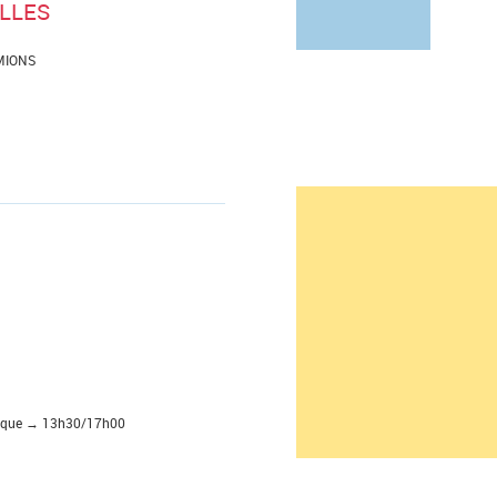
ILLES
 MIONS
onique → 13h30/17h00