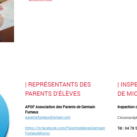
| REPRÉSENTANTS DES
| INS
PARENTS D’ÉLÈVES
DE MI
APGF Association des Parents de Germain
Inspection 
Fumeux
parentsfumeux@gmail.com
Circonscrip
https://m.facebook.com/ParentsdelevesGermain
Tél : 04 78 
FumeuxMions/