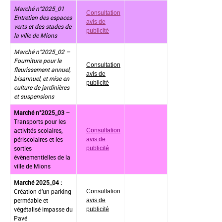
Marché n°2025_01
Consultation
Entretien des espaces
avis de
verts et des stades de
publicité
la ville de Mions
Marché n°2025_02 –
Fourniture pour le
Consultation
fleurissement annuel,
avis de
bisannuel, et mise en
publicité
culture de jardinières
et suspensions
Marché n°2025_03
–
Transports pour les
activités scolaires,
Consultation
périscolaires et les
avis de
sorties
publicité
évènementielles de la
ville de Mions
Marché 2025_04 :
Création d’un parking
Consultation
perméable et
avis de
végétalisé impasse du
publicité
Pavé