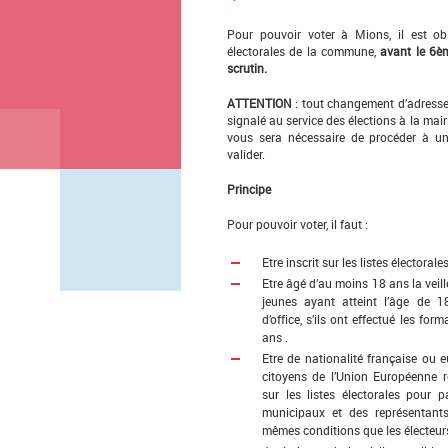
Pour pouvoir voter à Mions, il est obli
électorales de la commune,
avant le 6è
scrutin.
ATTENTION
: tout changement d’adresse 
signalé au service des élections à la mairie,
vous sera nécessaire de procéder à une
valider.
Principe
Pour pouvoir voter, il faut :
Etre inscrit sur les listes électorale
Etre âgé d’au moins 18 ans la veill
jeunes ayant atteint l’âge de 18
d’office, s’ils ont effectué les f
ans .
Etre de nationalité française ou 
citoyens de l’Union Européenne r
sur les listes électorales pour pa
municipaux et des représentant
mêmes conditions que les électeurs