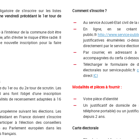
gatoire de s’inscrire sur les listes
Comment s’inscrire ?
me vendredi précédant le 1er tour de
Au service Accueil-Etat civil de la
En ligne, en se créant 
à l’intérieur de la commune doit être
public.fr
http://www.service-public
 afin d’éviter le risque d’être radié. Il
justificatives énumérées ci-de
 nouvelle inscription pour la faire
directement par le service élection
Par courrier, en adressant à l
accompagnées du cerfa ci-dessou
Télécharger le formulaire de d
électorales sur service-public.fr
c
direct
ICI
s
Modalités et pièces à fournir :
e du 1er ou du 2e tour de scrutin. Les
 ans font l’objet d’une inscription
Votre pièce d’identité
ormalités de recensement adaptées à 16
Un justificatif de domicile d
téléphone portable) ou un justifi
européenne suivant les élections. Les
depuis 2 ans.
ésidant en France doivent s’inscrire
rticiper à l’élection des conseillers
s au Parlement européen dans les
Carte électorale
 français.