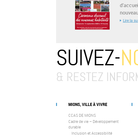
d’accuei
nouveaux
Lire la su
SUIVEZ-
N
& RESTEZ INFOR
MIONS, VILLE À VIVRE
CCAS DE MIONS
Cadre de vie – Développement
durable
Inclusion et Accessibilité