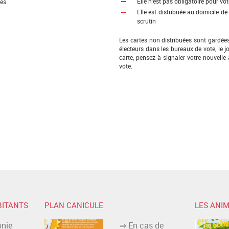
Elle n’est pas obligatoire pour vot
ues.
Elle est distribuée au domicile de 
scrutin
Les cartes non distribuées sont gardées
électeurs dans les bureaux de vote, le j
carte, pensez à signaler votre nouvelle
vote.
BITANTS
PLAN CANICULE
LES ANIM
nie
⇒ En cas de