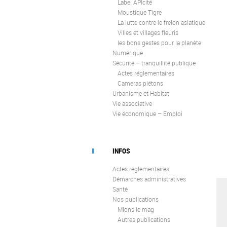
Label APIcité
Moustique Tigre
La lutte contre le frelon asiatique
Villes et villages fleuris
les bons gestes pour la planète
Numérique
Sécurité – tranquillité publique
Actes réglementaires
Cameras piétons
Urbanisme et Habitat
Vie associative
Vie économique – Emploi
INFOS
Actes réglementaires
Démarches administratives
Santé
Nos publications
Mions le mag
Autres publications