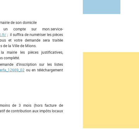
 mairie de son domicile
un compte sur mon.service-
.fr/
; il suffira de numériser les pièces
ssous et votre demande sera traitée
s de la Ville de Mions.
a mairie les pièces justificatives,
s complété.
emande d’inscription sur les listes
erfa_12669_02
ou en téléchargement
e moins de 3 mois (hors facture de
catif de contribution aux impôts locaux