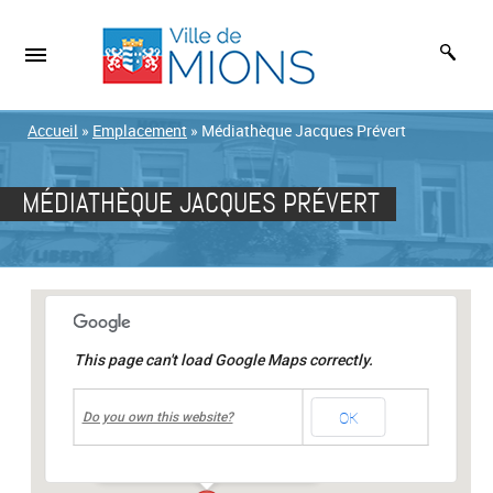
Accueil
»
Emplacement
»
Médiathèque Jacques Prévert
MÉDIATHÈQUE JACQUES PRÉVERT
This page can't load Google Maps correctly.
undefined
OK
Médiathèque Jacques Prévert
Do you own this website?
place Jean Moulin
-
MIONS
Événements