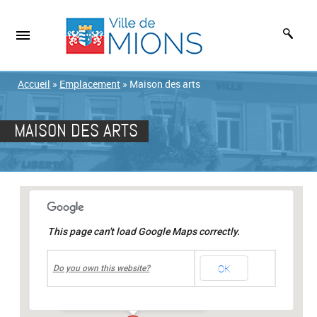
Accueil
»
Emplacement
»
Maison des arts
MAISON DES ARTS
This page can't load Google Maps correctly.
undefined
OK
Maison des arts
Do you own this website?
rue jean-jacques Rousseau
-
Mions
Événements