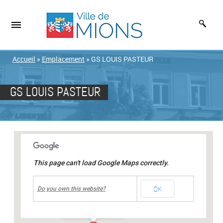
Accueil
»
Emplacement
»
GS LOUIS PASTEUR
GS LOUIS PASTEUR
This page can't load Google Maps correctly.
undefined
OK
GS LOUIS PASTEUR
Do you own this website?
Rue Buzy
-
MIONS
Événements