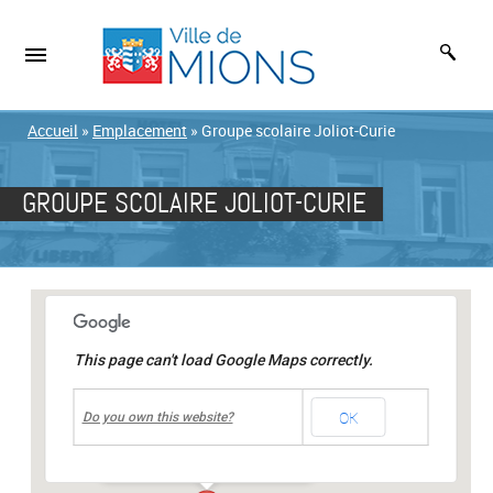
Accueil
»
Emplacement
»
Groupe scolaire Joliot-Curie
GROUPE SCOLAIRE JOLIOT-CURIE
This page can't load Google Maps correctly.
undefined
OK
Groupe scolaire Joliot-Curie
Do you own this website?
18, rue Joliot-Curie
-
MIONS
Événements