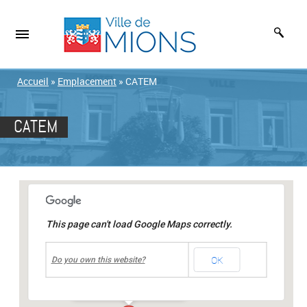
Accueil
»
Emplacement
»
CATEM
CATEM
This page can't load Google Maps correctly.
undefined
OK
CATEM
Do you own this website?
57 rue des Brosses
-
MIONS
Événements