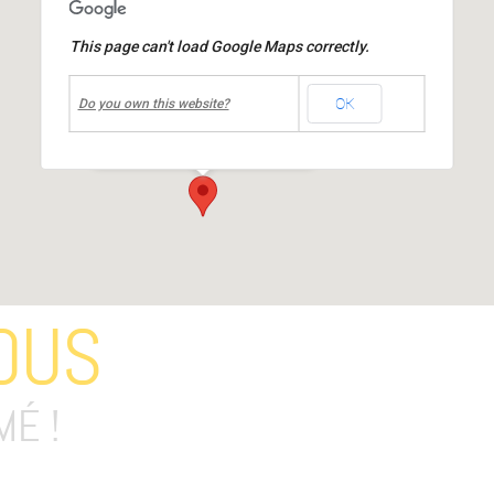
This page can't load Google Maps correctly.
undefined
OK
Médiathèque Jacques Prévert
Do you own this website?
place Jean Moulin
-
MIONS
Événements
OUS
MÉ !