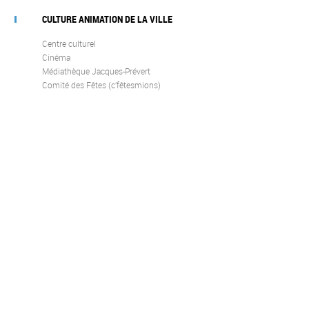
CULTURE ANIMATION DE LA VILLE
Centre culturel
Cinéma
Médiathèque Jacques-Prévert
Comité des Fêtes (c’fêtesmions)