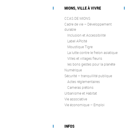
MIONS, VILLE À VIVRE
CCAS DE MIONS
Cadre de vie – Développement
durable
Inclusion et Accessibilité
Label APIcité
Moustique Tigre
La lutte contre le frelon asiatique
Villes et villages fleuris
les bons gestes pour la planète
Numérique
Sécurité – tranquillité publique
Actes réglementaires
Cameras piétons
Urbanisme et Habitat
Vie associative
Vie économique – Emploi
INFOS