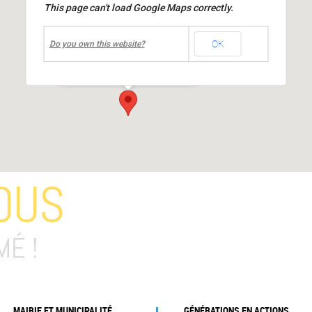
This page can't load Google Maps correctly.
undefined
OK
Médiathèque Jacques Prévert
Do you own this website?
place Jean Moulin
-
MIONS
Événements
OUS
MÉ !
MAIRIE ET MUNICIPALITÉ
GÉNÉRATIONS EN ACTIONS