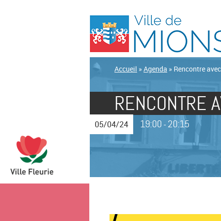
Accueil
»
Agenda
»
Rencontre avec
RENCONTRE A
19:00
20:15
05/04/24
-