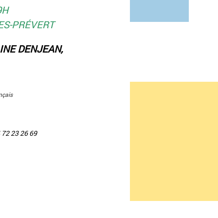
9H
ES-PRÉVERT
INE DENJEAN,
nçais
 72 23 26 69