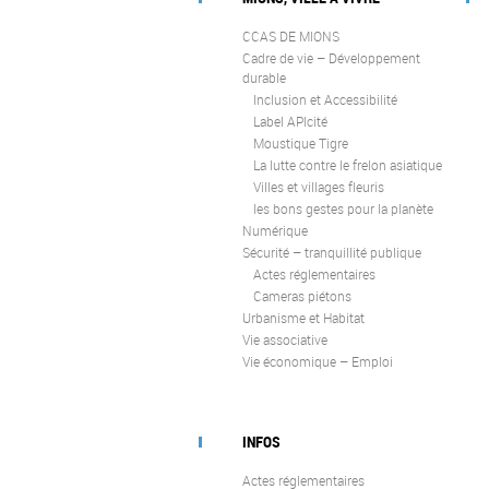
CCAS DE MIONS
Cadre de vie – Développement
durable
Inclusion et Accessibilité
Label APIcité
Moustique Tigre
La lutte contre le frelon asiatique
Villes et villages fleuris
les bons gestes pour la planète
Numérique
Sécurité – tranquillité publique
Actes réglementaires
Cameras piétons
Urbanisme et Habitat
Vie associative
Vie économique – Emploi
INFOS
Actes réglementaires