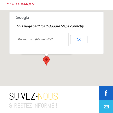
RELATED IMAGES:
This page can't load Google Maps correctly.
undefined
OK
Médiathèque Jacques Prévert
Do you own this website?
place Jean Moulin
-
MIONS
Événements
SUIVEZ-
NOUS
& RESTEZ INFORMÉ !