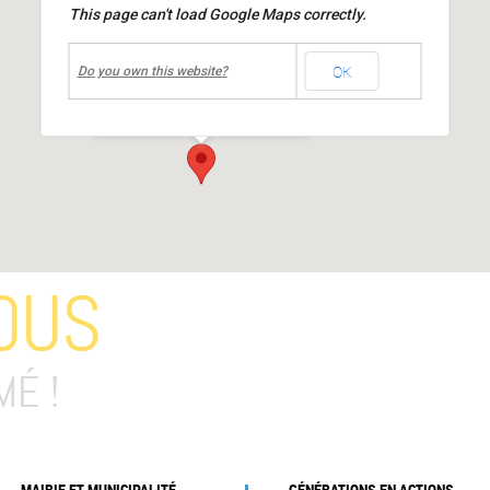
This page can't load Google Maps correctly.
undefined
OK
Médiathèque Jacques Prévert
Do you own this website?
place Jean Moulin
-
MIONS
Événements
OUS
MÉ !
MAIRIE ET MUNICIPALITÉ
GÉNÉRATIONS EN ACTIONS