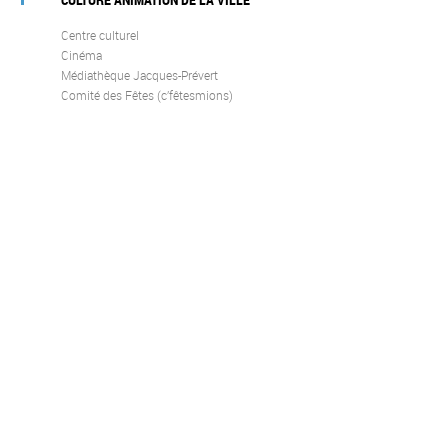
Centre culturel
Cinéma
Médiathèque Jacques-Prévert
Comité des Fêtes (c’fêtesmions)