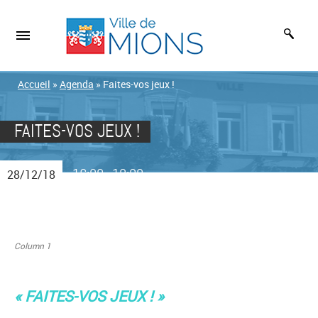
Accueil
»
Agenda
»
Faites-vos jeux !
FAITES-VOS JEUX !
16:00
18:00
28/12/18
-
Column 1
« FAITES-VOS JEUX ! »