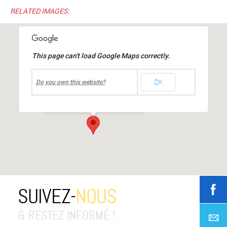
RELATED IMAGES:
This page can't load Google Maps correctly.
undefined
OK
Médiathèque Jacques Prévert
Do you own this website?
place Jean Moulin
-
MIONS
Événements
SUIVEZ-
NOUS
& RESTEZ INFORMÉ !