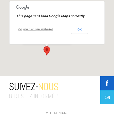
This page can't load Google Maps correctly.
undefined
OK
Groupe scolaire Joliot-Curie
Do you own this website?
18, rue Joliot-Curie
-
MIONS
Événements
SUIVEZ-
NOUS
& RESTEZ INFORMÉ !
VILLE DE MIONS