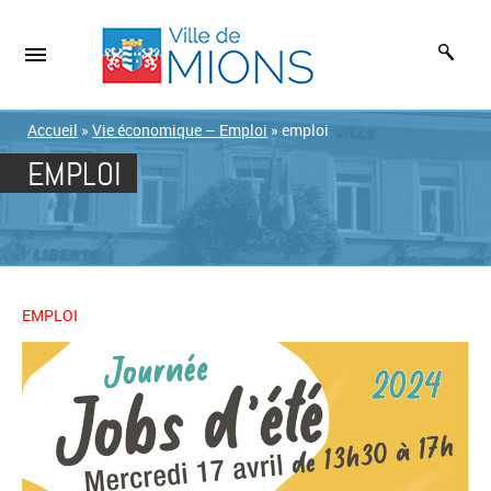
Accueil
»
Vie économique – Emploi
»
emploi
EMPLOI
EMPLOI