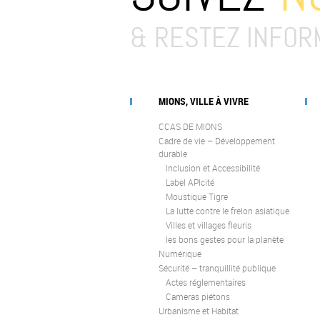
& RESTEZ INFOR
MIONS, VILLE À VIVRE
CCAS DE MIONS
Cadre de vie – Développement
durable
Inclusion et Accessibilité
Label APIcité
Moustique Tigre
La lutte contre le frelon asiatique
Villes et villages fleuris
les bons gestes pour la planète
Numérique
Sécurité – tranquillité publique
Actes réglementaires
Cameras piétons
Urbanisme et Habitat