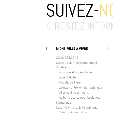
SUIVEZ-
N
& RESTEZ INFOR
MIONS, VILLE À VIVRE
CCAS DE MIONS
Cadre de vie – Développement
durable
Inclusion et Accessibilité
Label APIcité
Moustique Tigre
La lutte contre le frelon asiatique
Villes et villages fleuris
les bons gestes pour la planète
Numérique
Sécurité – tranquillité publique
Actes réglementaires