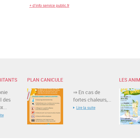
+ d’info service public.fr
BITANTS
PLAN CANICULE
LES ANIM
nie
⇒ En cas de
l des
fortes chaleurs,...
...
Lire la suite
ite