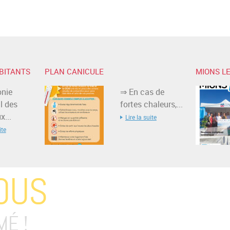
BITANTS
PLAN CANICULE
MIONS LE
nie
⇒ En cas de
l des
fortes chaleurs,...
...
Lire la suite
ite
OUS
MÉ !