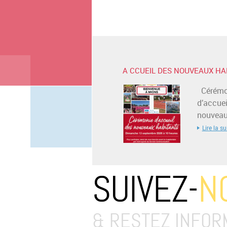
A CCUEIL DES NOUVEAUX HA
Cérémo
d’accuei
nouveaux
Lire la su
SUIVEZ-
N
& RESTEZ INFOR