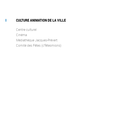
CULTURE ANIMATION DE LA VILLE
Centre culturel
Cinéma
Médiathèque Jacques-Prévert
Comité des Fêtes (c’fêtesmions)