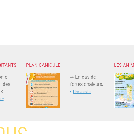
BITANTS
PLAN CANICULE
LES ANIM
nie
⇒ En cas de
l des
fortes chaleurs,...
...
Lire la suite
ite