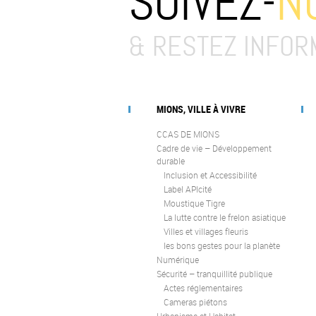
SUIVEZ-
N
& RESTEZ INFOR
MIONS, VILLE À VIVRE
CCAS DE MIONS
Cadre de vie – Développement
durable
Inclusion et Accessibilité
Label APIcité
Moustique Tigre
La lutte contre le frelon asiatique
Villes et villages fleuris
les bons gestes pour la planète
Numérique
Sécurité – tranquillité publique
Actes réglementaires
Cameras piétons
Urbanisme et Habitat