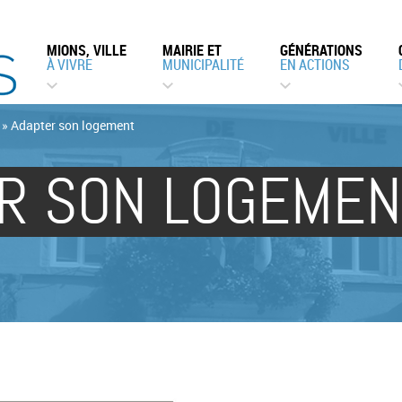
MIONS, VILLE
MAIRIE ET
GÉNÉRATIONS
À VIVRE
MUNICIPALITÉ
EN ACTIONS
»
Adapter son logement
R SON LOGEMEN