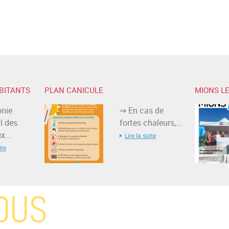
BITANTS
PLAN CANICULE
MIONS LE
nie
⇒ En cas de
l des
fortes chaleurs,...
...
Lire la suite
ite
OUS