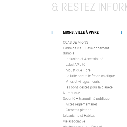
& RESTEZ INFOR
MIONS, VILLE À VIVRE
CCAS DE MIONS
Cadre de vie – Développement
durable
Inclusion et Accessibilité
Label APIcité
Moustique Tigre
La lutte contre le frelon asiatique
Villes et villages fleuris
les bons gestes pour la planète
Numérique
Sécurité – tranquillité publique
Actes réglementaires
Cameras piétons
Urbanisme et Habitat
Vie associative
Vie économique – Emploi