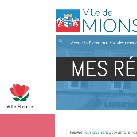
Accueil
»
Événements
»
Mes réserv
MES RÉ
Veuillez
vous connecter
pour afficher vos