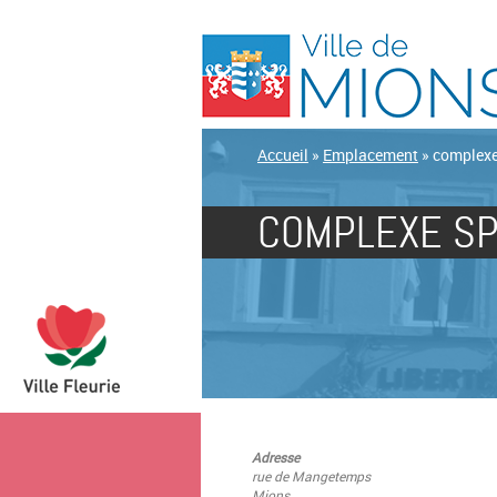
Accueil
»
Emplacement
»
complexe
COMPLEXE SP
Adresse
rue de Mangetemps
Mions