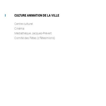
CULTURE ANIMATION DE LA VILLE
Centre culturel
Cinéma
Médiathèque Jacques-Prévert
Comité des Fêtes (c’fêtesmions)