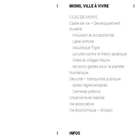
MIONS, VILLE À VIVRE
CCAS DE MIONS
Cadre de vie – Développement
durable
Inclusion et Accessibilité
Label APIcité
Moustique Tigre
La lutte contre le frelon asiatique
Villes et villages fleuris
les bons gestes pour la planète
Numérique
Sécurité – tranquillité publique
Actes réglementaires
Cameras piétons
Urbanisme et Habitat
Vie associative
Vie économique – Emploi
INFOS