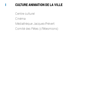
CULTURE ANIMATION DE LA VILLE
Centre culturel
Cinéma
Médiathèque Jacques-Prévert
Comité des Fêtes (c’fêtesmions)