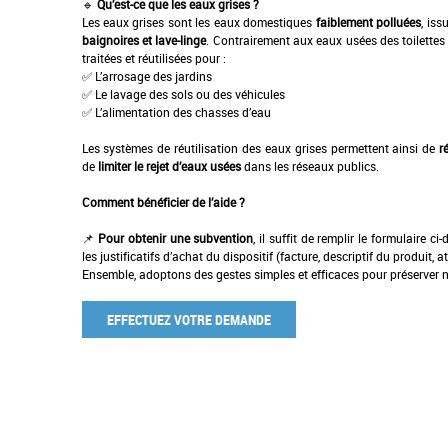
🔹
Qu’est-ce que les eaux grises ?
Les eaux grises sont les eaux domestiques
faiblement polluées
, is
baignoires et lave-linge
. Contrairement aux eaux usées des toilettes (
traitées et réutilisées pour :
✅ L’arrosage des jardins
✅ Le lavage des sols ou des véhicules
✅ L’alimentation des chasses d’eau
Les systèmes de réutilisation des eaux grises permettent ainsi de
r
de
limiter le rejet d’eaux usées
dans les réseaux publics.
Comment bénéficier de l’aide ?
📌
Pour obtenir une subvention
, il suffit de remplir le formulaire 
les justificatifs d’achat du dispositif (facture, descriptif du produit, 
Ensemble, adoptons des gestes simples et efficaces pour préserver n
EFFECTUEZ VOTRE DEMANDE