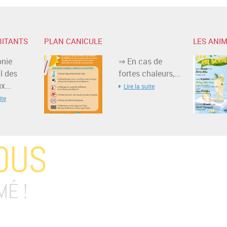
BITANTS
PLAN CANICULE
LES ANIM
nie
⇒ En cas de
l des
fortes chaleurs,...
...
Lire la suite
ite
OUS
MÉ !