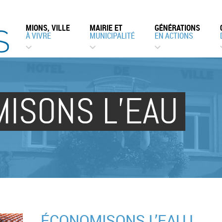
MIONS, VILLE
MAIRIE ET
GÉNÉRATIONS
À VIVRE
MUNICIPALITÉ
EN ACTIONS
ISONS L’EAU
ÉCONOMISONS L’EAU !