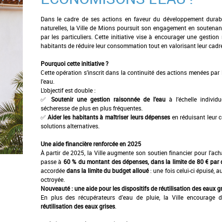
Dans le cadre de ses actions en faveur du développement durabl
naturelles, la Ville de Mions poursuit son engagement en soutenant
par les particuliers. Cette initiative vise à encourager une gestio
habitants de réduire leur consommation tout en valorisant leur cadre
Pourquoi cette initiative ?
Cette opération s’inscrit dans la continuité des actions menées par 
l’eau.
L’objectif est double :
✅
Soutenir une gestion raisonnée de l’eau
à l’échelle individ
sécheresse de plus en plus fréquentes.
✅
Aider les habitants à maîtriser leurs dépenses
en réduisant leur 
solutions alternatives.
Une aide financière renforcée en 2025
À partir de 2025, la Ville augmente son soutien financier pour l’ac
passe à
60 % du montant des dépenses, dans la limite de 80 € par d
accordée
dans la limite du budget alloué
: une fois celui-ci épuisé,
octroyée.
Nouveauté : une aide pour les dispositifs de réutilisation des eaux gr
En plus des récupérateurs d’eau de pluie, la Ville encourage d
réutilisation des eaux grises
.