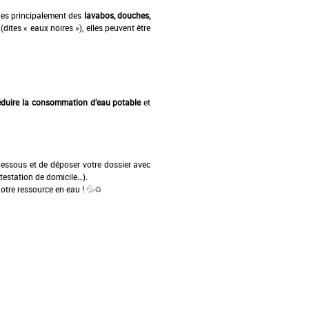
sues principalement des
lavabos, douches,
dites « eaux noires »), elles peuvent être
éduire la consommation d’eau potable
et
ci-dessous et de déposer votre dossier avec
attestation de domicile…).
otre ressource en eau !
💦♻️