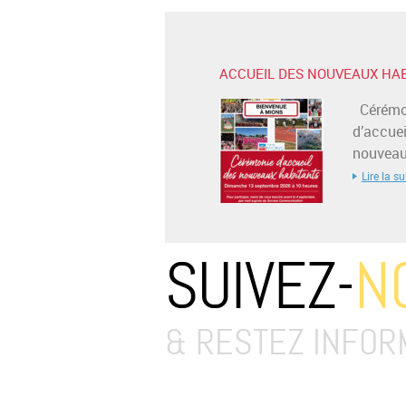
ACCUEIL DES NOUVEAUX HA
Cérémo
d’accuei
nouveaux
Lire la su
SUIVEZ-
N
& RESTEZ INFOR