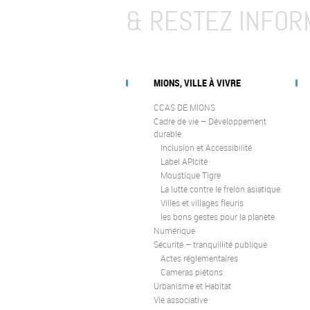
& RESTEZ INFOR
MIONS, VILLE À VIVRE
CCAS DE MIONS
Cadre de vie – Développement
durable
Inclusion et Accessibilité
Label APIcité
Moustique Tigre
La lutte contre le frelon asiatique
Villes et villages fleuris
les bons gestes pour la planète
Numérique
Sécurité – tranquillité publique
Actes réglementaires
Cameras piétons
Urbanisme et Habitat
Vie associative