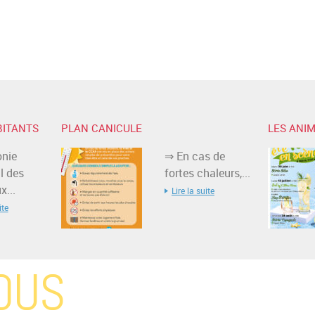
BITANTS
PLAN CANICULE
LES ANIM
nie
⇒ En cas de
l des
fortes chaleurs,...
...
Lire la suite
ite
OUS