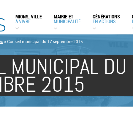
MIONS, VILLE
MAIRIE ET
GÉNÉRATIONS
À VIVRE
MUNICIPALITÉ
EN ACTIONS
éo
»
Conseil municipal du 17 septembre 2015
L MUNICIPAL DU
BRE 2015