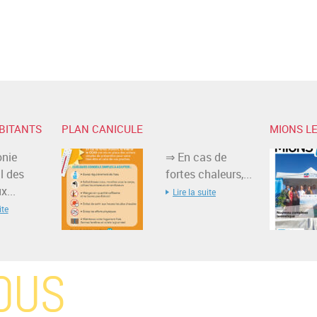
BITANTS
PLAN CANICULE
MIONS LE
nie
⇒ En cas de
l des
fortes chaleurs,...
...
Lire la suite
ite
OUS