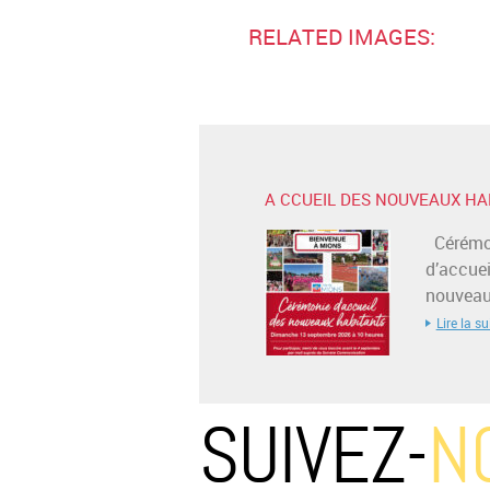
RELATED IMAGES:
A CCUEIL DES NOUVEAUX HA
Cérémo
d’accuei
nouveaux
Lire la su
SUIVEZ-
N