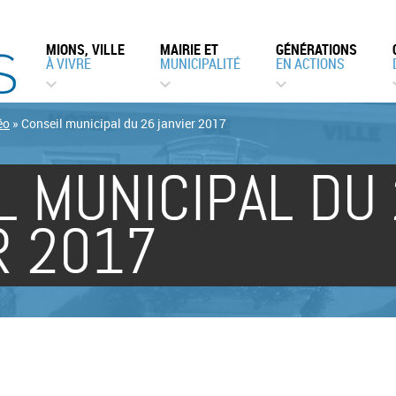
MIONS, VILLE
MAIRIE ET
GÉNÉRATIONS
À VIVRE
MUNICIPALITÉ
EN ACTIONS
éo
»
Conseil municipal du 26 janvier 2017
L MUNICIPAL DU
R 2017