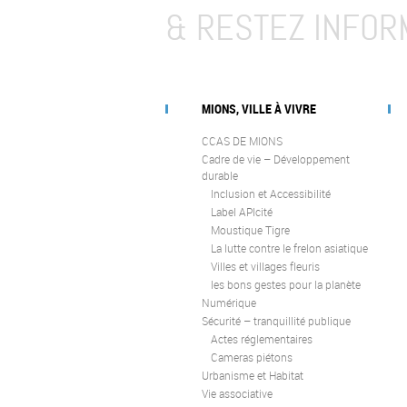
& RESTEZ INFOR
MIONS, VILLE À VIVRE
CCAS DE MIONS
Cadre de vie – Développement
durable
Inclusion et Accessibilité
Label APIcité
Moustique Tigre
La lutte contre le frelon asiatique
Villes et villages fleuris
les bons gestes pour la planète
Numérique
Sécurité – tranquillité publique
Actes réglementaires
Cameras piétons
Urbanisme et Habitat
Vie associative