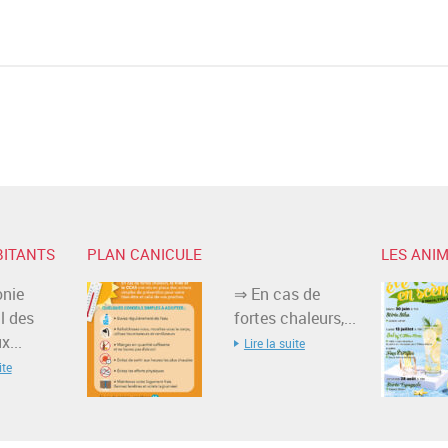
BITANTS
PLAN CANICULE
LES ANIM
nie
⇒ En cas de
l des
fortes chaleurs,...
...
Lire la suite
ite