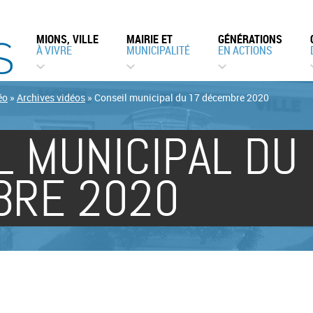
MIONS, VILLE
MAIRIE ET
GÉNÉRATIONS
À VIVRE
MUNICIPALITÉ
EN ACTIONS
éo
»
Archives vidéos
»
Conseil municipal du 17 décembre 2020
L MUNICIPAL DU
BRE 2020