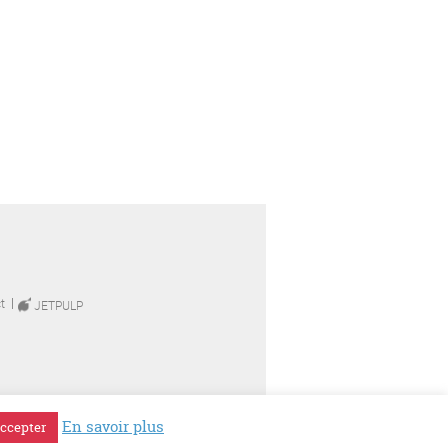
t
JETPULP
En savoir plus
ccepter