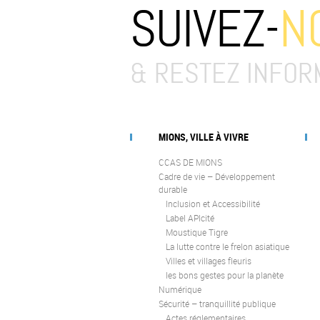
SUIVEZ-
N
& RESTEZ INFOR
MIONS, VILLE À VIVRE
CCAS DE MIONS
Cadre de vie – Développement
durable
Inclusion et Accessibilité
Label APIcité
Moustique Tigre
La lutte contre le frelon asiatique
Villes et villages fleuris
les bons gestes pour la planète
Numérique
Sécurité – tranquillité publique
Actes réglementaires