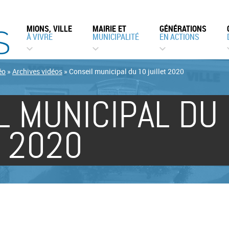
MIONS, VILLE
MAIRIE ET
GÉNÉRATIONS
À VIVRE
MUNICIPALITÉ
EN ACTIONS
éo
»
Archives vidéos
»
Conseil municipal du 10 juillet 2020
L MUNICIPAL DU
T 2020