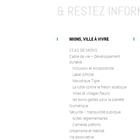
& RESTEZ INFOR
MIONS, VILLE À VIVRE
CCAS DE MIONS
Cadre de vie – Développement
durable
Inclusion et Accessibilité
Label APIcité
Moustique Tigre
La lutte contre le frelon asiatique
Villes et villages fleuris
les bons gestes pour la planète
Numérique
Sécurité – tranquillité publique
Actes réglementaires
Cameras piétons
Urbanisme et Habitat
Vie associative