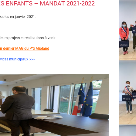
ES ENFANTS – MANDAT 2021-2022
écoles en janvier 2021.
eurs projets et réalisations à venir.
eur dernier MAG du P’ti Mioland
ervices municipaux >>>