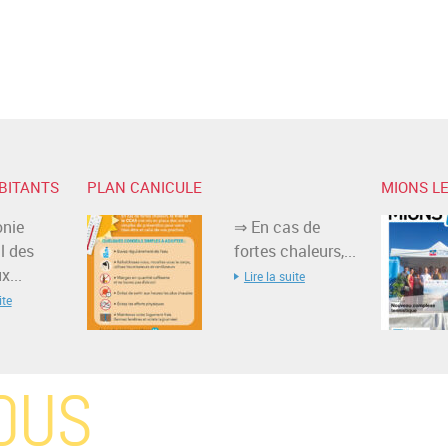
BITANTS
PLAN CANICULE
MIONS LE
nie
⇒ En cas de
l des
fortes chaleurs,...
...
Lire la suite
ite
OUS