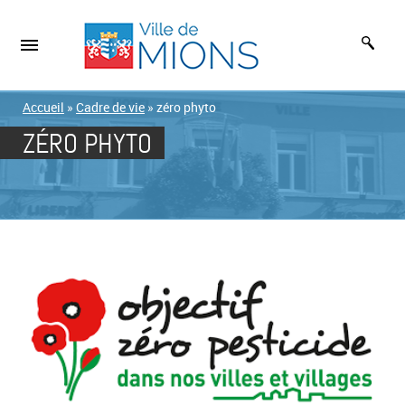
Accueil
»
Cadre de vie
»
zéro phyto
ZÉRO PHYTO