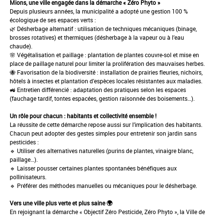
Mions, une ville engagée dans la démarche « Zéro Phyto »
Depuis plusieurs années, la municipalité a adopté une gestion 100 %
écologique de ses espaces verts :
🌿 Désherbage alternatif : utilisation de techniques mécaniques (binage,
brosses rotatives) et thermiques (désherbage à la vapeur ou à l’eau
chaude).
🌸 Végétalisation et paillage : plantation de plantes couvre-sol et mise en
place de paillage naturel pour limiter la prolifération des mauvaises herbes.
🐝 Favorisation de la biodiversité : installation de prairies fleuries, nichoirs,
hôtels à insectes et plantation d’espèces locales résistantes aux maladies.
🚜 Entretien différencié : adaptation des pratiques selon les espaces
(fauchage tardif, tontes espacées, gestion raisonnée des boisements…).
Un rôle pour chacun : habitants et collectivité ensemble !
La réussite de cette démarche repose aussi sur l’implication des habitants.
Chacun peut adopter des gestes simples pour entretenir son jardin sans
pesticides :
🔹 Utiliser des alternatives naturelles (purins de plantes, vinaigre blanc,
paillage…).
🔹 Laisser pousser certaines plantes spontanées bénéfiques aux
pollinisateurs.
🔹 Préférer des méthodes manuelles ou mécaniques pour le désherbage.
Vers une ville plus verte et plus saine 🌍
En rejoignant la démarche « Objectif Zéro Pesticide, Zéro Phyto », la Ville de