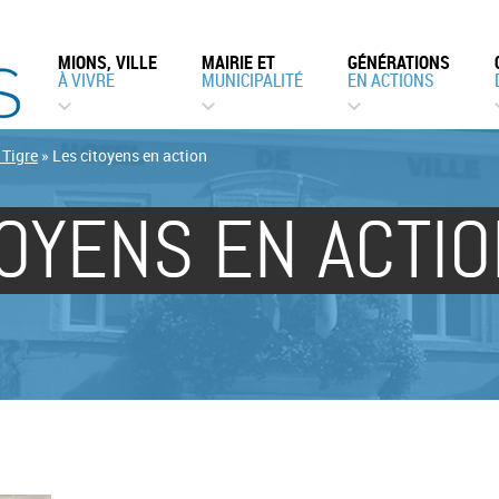
MIONS, VILLE
MAIRIE ET
GÉNÉRATIONS
À VIVRE
MUNICIPALITÉ
EN ACTIONS
Tigre
»
Les citoyens en action
TOYENS EN ACTI