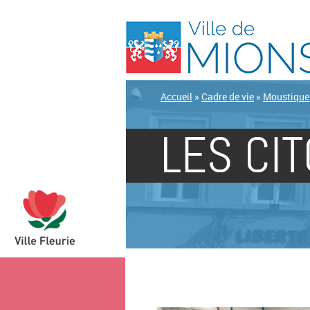
Accueil
»
Cadre de vie
»
Moustique 
LES CI