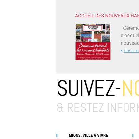
ACCUEIL DES NOUVEAUX HA
Cérémo
d’accuei
nouveaux
Lire la su
SUIVEZ-
N
& RESTEZ INFOR
MIONS, VILLE À VIVRE