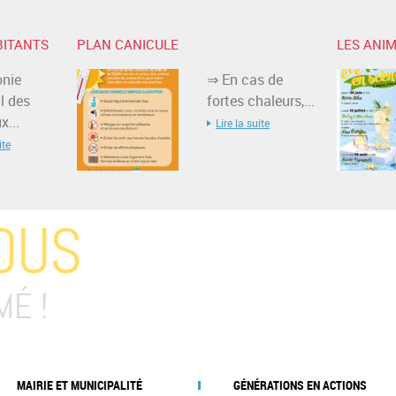
BITANTS
PLAN CANICULE
LES ANIM
nie
⇒ En cas de
l des
fortes chaleurs,...
...
Lire la suite
ite
OUS
MÉ !
MAIRIE ET MUNICIPALITÉ
GÉNÉRATIONS EN ACTIONS