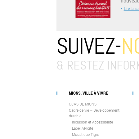
nouveaux
Lire la su
SUIVEZ-
N
& RESTEZ INFOR
MIONS, VILLE À VIVRE
CCAS DE MIONS
Cadre de vie – Développement
durable
Inclusion et Accessibilité
Label APIcité
Moustique Tigre