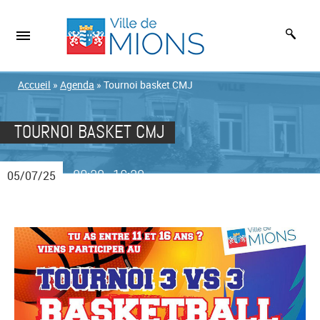
Accueil
»
Agenda
»
Tournoi basket CMJ
TOURNOI BASKET CMJ
09:30
16:30
05/07/25
-