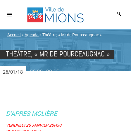
Accueil
»
Agenda
»
Théâtre, « Mr de Pourceaugnac »
THÉÂTRE, « MR DE POURCEAUGNAC »
20:30
22:15
26/01/18
-
D’APRES MOLIÈRE
VENDREDI 26 JANVIER 20H30