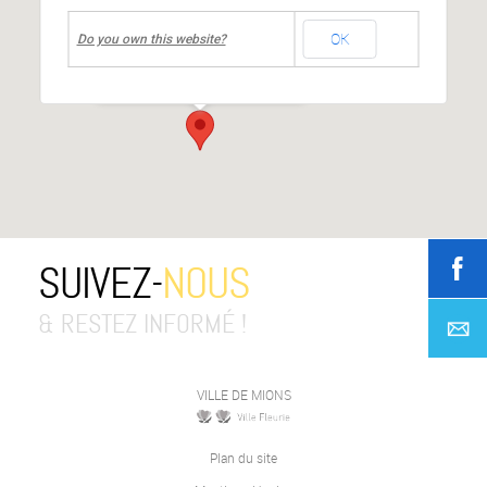
undefined
OK
Centre culturel Jean MOULIN
Do you own this website?
place Jean Moulin
-
Mions
Événements
SUIVEZ-
NOUS
& RESTEZ INFORMÉ !
VILLE DE MIONS
Plan du site