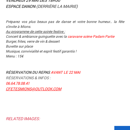
VENDREDI 29 MAI DÈS 18H30
ESPACE DANON
(DERRIÈRE LA MAIRIE)
Préparez vos plus beaux pas de danse et votre bonne humeur… la fête
s’invite à Mions.
Au programme de cette soirée festive :
Concert & ambiance guinguette avec la
caravane scène Padam Partie
Burger, frites, verre de vin & dessert
Buvette sur place
Musique, convivialité et esprit festif garantis !
Menu : 15€
RÉSERVATION DU REPAS
AVANT LE 22 MAI
RÉSERVATIONS & INFOS :
06.64.78.08.41
CFETESMIONS@OUTLOOK.COM
RELATED IMAGES: