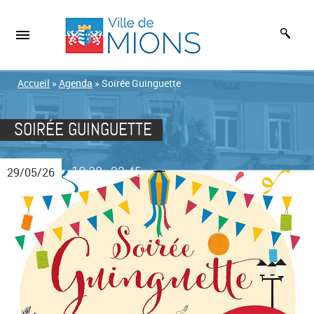
Accueil
»
Agenda
»
Soirée Guinguette
SOIRÉE GUINGUETTE
18:30
22:45
29/05/26
-