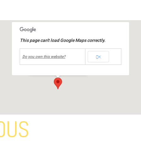
This page can't load Google Maps correctly.
undefined
OK
Mairie de MIONS
Do you own this website?
Place de la République
-
MIONS
Événements
OUS