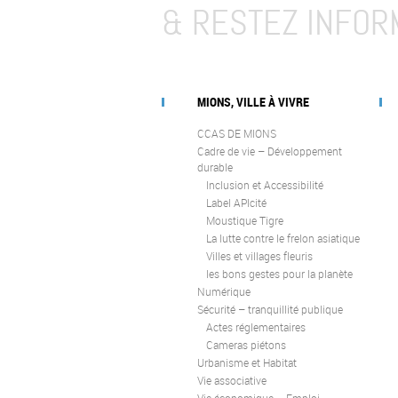
& RESTEZ INFOR
MIONS, VILLE À VIVRE
CCAS DE MIONS
Cadre de vie – Développement
durable
Inclusion et Accessibilité
Label APIcité
Moustique Tigre
La lutte contre le frelon asiatique
Villes et villages fleuris
les bons gestes pour la planète
Numérique
Sécurité – tranquillité publique
Actes réglementaires
Cameras piétons
Urbanisme et Habitat
Vie associative