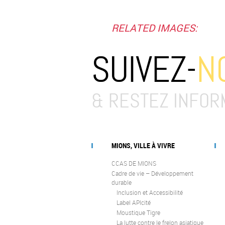
RELATED IMAGES:
SUIVEZ-
N
& RESTEZ INFOR
MIONS, VILLE À VIVRE
CCAS DE MIONS
Cadre de vie – Développement
durable
Inclusion et Accessibilité
Label APIcité
Moustique Tigre
La lutte contre le frelon asiatique