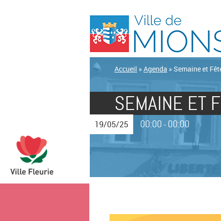
Accueil
»
Agenda
»
Semaine et Fête
SEMAINE ET F
00:00
00:00
19/05/25
-