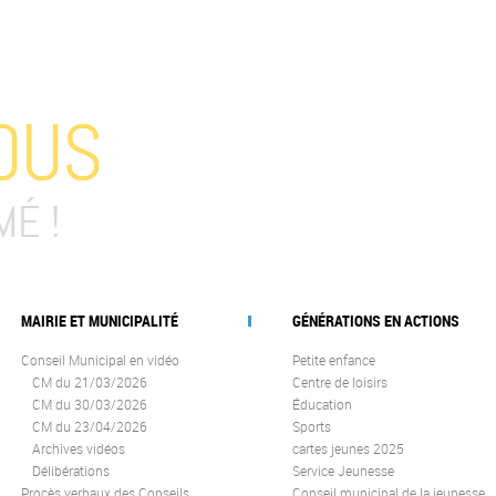
OUS
MÉ !
MAIRIE ET MUNICIPALITÉ
GÉNÉRATIONS EN ACTIONS
Conseil Municipal en vidéo
Petite enfance
CM du 21/03/2026
Centre de loisirs
CM du 30/03/2026
Éducation
CM du 23/04/2026
Sports
Archives vidéos
cartes jeunes 2025
Délibérations
Service Jeunesse
Procès verbaux des Conseils
Conseil municipal de la jeunesse