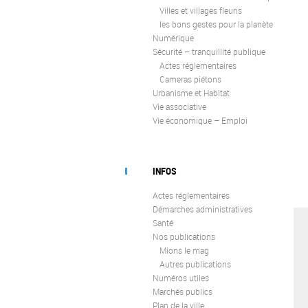
Villes et villages fleuris
les bons gestes pour la planète
Numérique
Sécurité – tranquillité publique
Actes réglementaires
Cameras piétons
Urbanisme et Habitat
Vie associative
Vie économique – Emploi
INFOS
Actes réglementaires
Démarches administratives
Santé
Nos publications
Mions le mag
Autres publications
Numéros utiles
Marchés publics
Plan de la ville