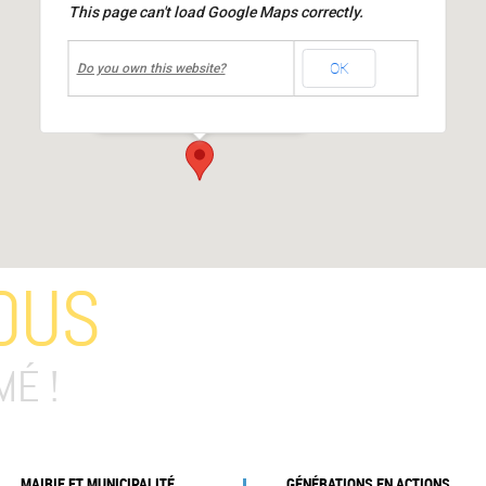
This page can't load Google Maps correctly.
undefined
OK
Centre culturel Jean MOULIN
Do you own this website?
place Jean Moulin
-
Mions
Événements
OUS
MÉ !
MAIRIE ET MUNICIPALITÉ
GÉNÉRATIONS EN ACTIONS