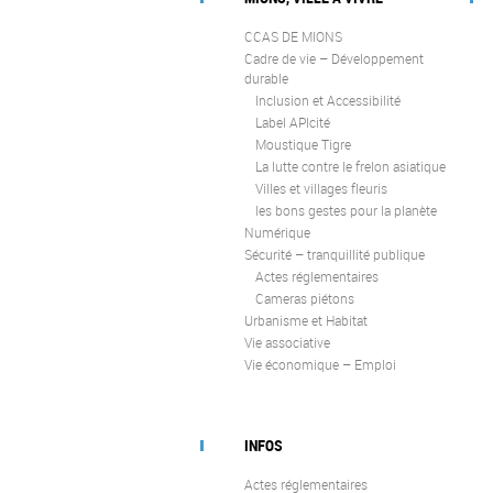
CCAS DE MIONS
Cadre de vie – Développement
durable
Inclusion et Accessibilité
Label APIcité
Moustique Tigre
La lutte contre le frelon asiatique
Villes et villages fleuris
les bons gestes pour la planète
Numérique
Sécurité – tranquillité publique
Actes réglementaires
Cameras piétons
Urbanisme et Habitat
Vie associative
Vie économique – Emploi
INFOS
Actes réglementaires