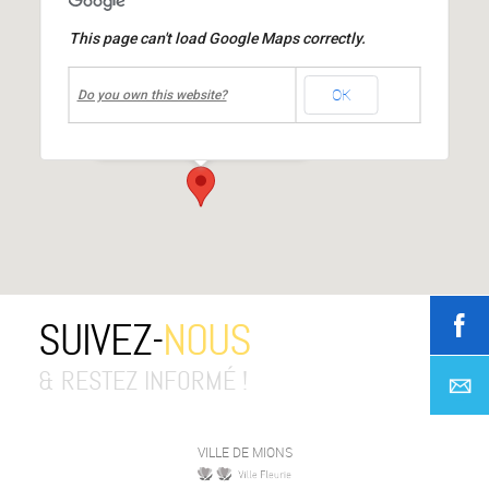
This page can't load Google Maps correctly.
undefined
OK
Centre culturel Jean MOULIN
Do you own this website?
place Jean Moulin
-
Mions
Événements
SUIVEZ-
NOUS
& RESTEZ INFORMÉ !
VILLE DE MIONS