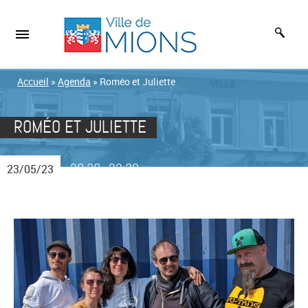
Accueil
»
Agenda
»
Roméo et Juliette
ROMÉO ET JULIETTE
20:30
22:30
23/05/23
-