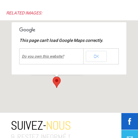
RELATED IMAGES:
This page can't load Google Maps correctly.
undefined
OK
Halle Louis MIACHON
Do you own this website?
rue du 19 mars 1962
-
mions
Événements
SUIVEZ-
NOUS
& RESTEZ INFORMÉ !