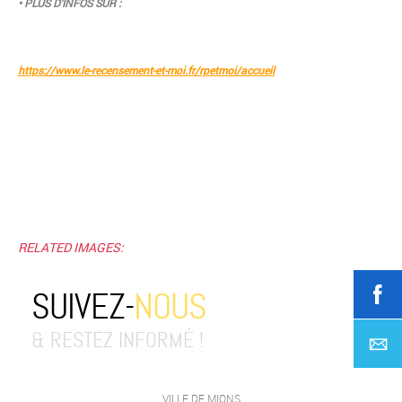
• PLUS D’INFOS SUR :
https://www.le-recensement-et-moi.fr/rpetmoi/accueil
RELATED IMAGES:
SUIVEZ-
NOUS
& RESTEZ INFORMÉ !
VILLE DE MIONS