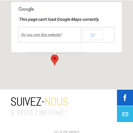
This page can't load Google Maps correctly.
undefined
OK
Centre culturel Jean MOULIN
Do you own this website?
place Jean Moulin
-
Mions
Événements
SUIVEZ-
NOUS
& RESTEZ INFORMÉ !
VILLE DE MIONS