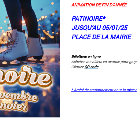
ANIMATION DE FIN D’ANNÉE
PATINOIRE*
JUSQU’AU 05/01/25
PLACE DE LA MAIRIE
Billetterie en ligne
Achetez vos billets en avance pour gagn
Cliquez
QR code
* Arrêté de stationnement pour la mise e