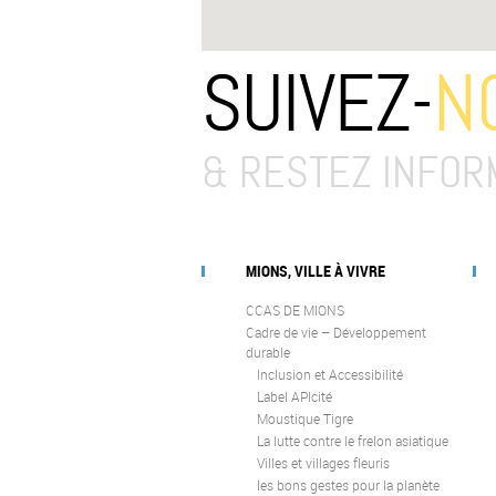
SUIVEZ-
N
& RESTEZ INFOR
MIONS, VILLE À VIVRE
CCAS DE MIONS
Cadre de vie – Développement
durable
Inclusion et Accessibilité
Label APIcité
Moustique Tigre
La lutte contre le frelon asiatique
Villes et villages fleuris
les bons gestes pour la planète