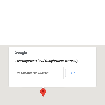
This page can't load Google Maps correctly.
undefined
OK
Place de la Mairie
Do you own this website?
Place de la République
-
MIONS
Événements