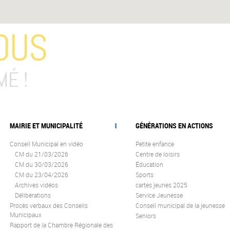
OUS
MÉ !
MAIRIE ET MUNICIPALITÉ
GÉNÉRATIONS EN ACTIONS
Conseil Municipal en vidéo
Petite enfance
CM du 21/03/2026
Centre de loisirs
CM du 30/03/2026
Éducation
CM du 23/04/2026
Sports
Archives vidéos
cartes jeunes 2025
Délibérations
Service Jeunesse
Procès verbaux des Conseils
Conseil municipal de la jeunesse
Municipaux
Seniors
Rapport de la Chambre Régionale des