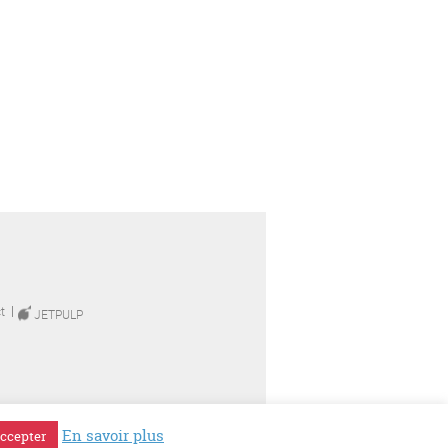
t
JETPULP
En savoir plus
ccepter