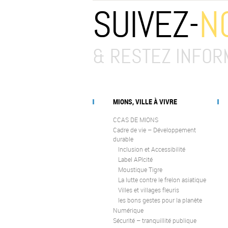
SUIVEZ-
N
& RESTEZ INFOR
MIONS, VILLE À VIVRE
CCAS DE MIONS
Cadre de vie – Développement
durable
Inclusion et Accessibilité
Label APIcité
Moustique Tigre
La lutte contre le frelon asiatique
Villes et villages fleuris
les bons gestes pour la planète
Numérique
Sécurité – tranquillité publique