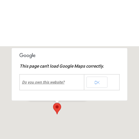
This page can't load Google Maps correctly.
undefined
OK
Place de la Mairie
Do you own this website?
Place de la République
-
MIONS
Événements