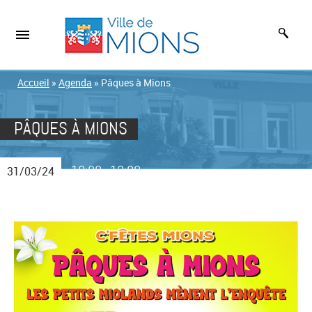
Accueil
»
Agenda
»
Pâques à Mions
PÂQUES À MIONS
10:00
13:00
31/03/24
-