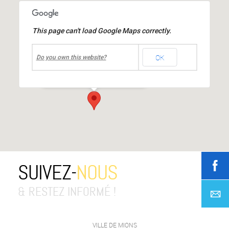
This page can't load Google Maps correctly.
undefined
OK
Parc Théodore Monod
Do you own this website?
Avenue Charles de Gaulle
-
MIONS
Événements
SUIVEZ-
NOUS
& RESTEZ INFORMÉ !
VILLE DE MIONS