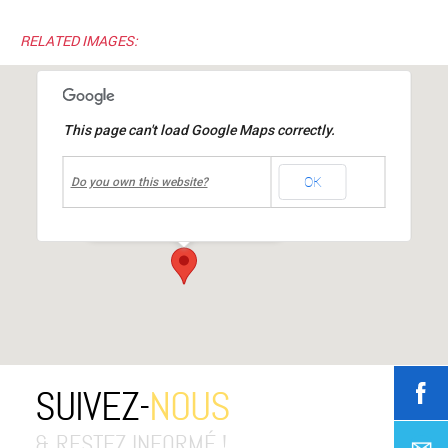
RELATED IMAGES:
This page can't load Google Maps correctly.
undefined
OK
Centre culturel Jean MOULIN
Do you own this website?
place Jean Moulin
-
Mions
Événements
SUIVEZ-
NOUS
& RESTEZ INFORMÉ !