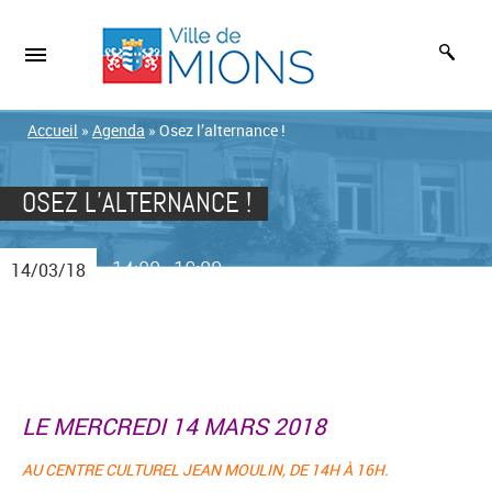
Accueil
»
Agenda
»
Osez l’alternance !
OSEZ L’ALTERNANCE !
14:00
16:00
14/03/18
-
LE MERCREDI 14 MARS 2018
AU CENTRE CULTUREL JEAN MOULIN, DE 14H À 16H.