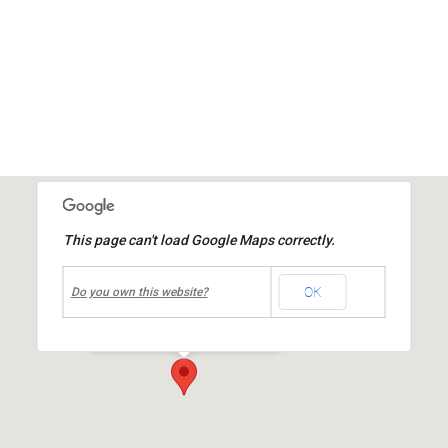
This page can't load Google Maps correctly.
undefined
OK
Centre culturel Jean MOULIN
Do you own this website?
place Jean Moulin
-
Mions
Événements