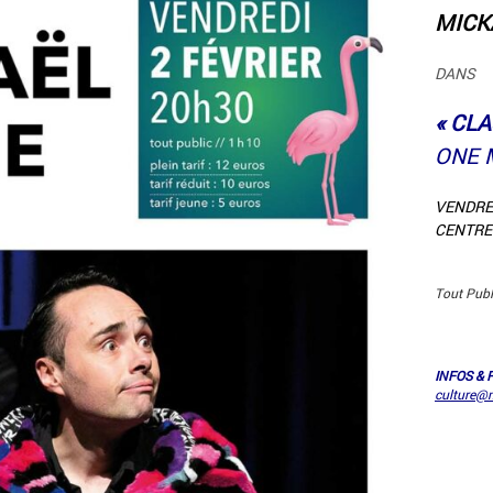
MICK
DANS
« CL
ONE 
VENDRED
CENTRE
Tout Publ
INFOS & 
culture@m