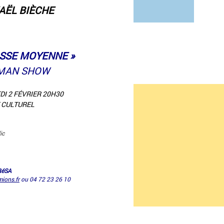
AËL BIÈCHE
ASSE MOYENNE »
MAN SHOW
I 2 FÉVRIER 20H30
 CULTUREL
ic
RéSA
ions.fr
ou 04 72 23 26 10