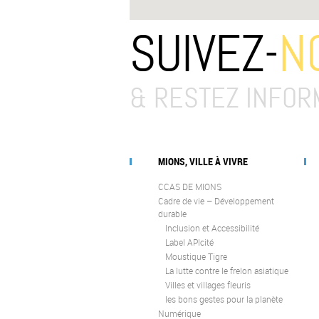
SUIVEZ-
N
& RESTEZ INFOR
MIONS, VILLE À VIVRE
CCAS DE MIONS
Cadre de vie – Développement
durable
Inclusion et Accessibilité
Label APIcité
Moustique Tigre
La lutte contre le frelon asiatique
Villes et villages fleuris
les bons gestes pour la planète
Numérique