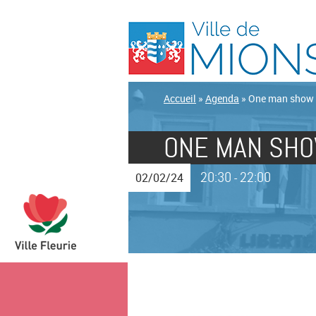
Accueil
»
Agenda
»
One man show
ONE MAN SH
20:30
22:00
02/02/24
-