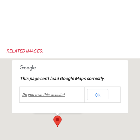
RELATED IMAGES:
This page can't load Google Maps correctly.
undefined
OK
centre de loisirs
Do you own this website?
route de Toussieu
-
MIONS
Événements