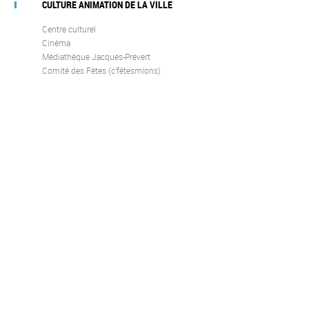
CULTURE ANIMATION DE LA VILLE
Centre culturel
Cinéma
Médiathèque Jacques-Prévert
Comité des Fêtes (c’fêtesmions)