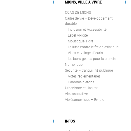
MIONS, VILLE À VIVRE
CCAS DE MIONS
Cadre de vie – Développement
durable
Inclusion et Accessibilité
Label APIcité
Moustique Tigre
La lutte contre le frelon asiatique
Villes et villages fleuris
les bons gestes pour la planète
Numérique
Sécurité – tranquillité publique
Actes réglementaires
Cameras piétons
Urbanisme et Habitat
Vie associative
Vie économique – Emploi
INFOS