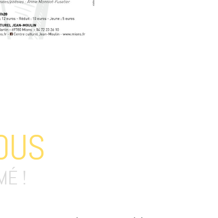
OUS
MÉ !