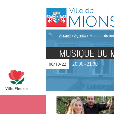
Accueil
»
Agenda
»
Musique du mo
MUSIQUE DU 
20:00
21:30
06/10/22
-