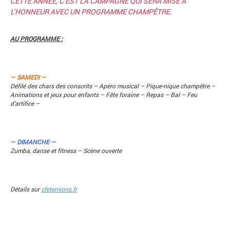
CETTE ANNÉE, C’EST LA CAMPAGNE QUI SERA MISE À
L’HONNEUR AVEC UN PROGRAMME CHAMPÊTRE.
AU PROGRAMME :
— SAMEDI —
Défilé des chars des conscrits – Apéro musical – Pique-nique champêtre –
Animations et jeux pour enfants – Fête foraine – Repas – Bal – Feu
d’artifice –
— DIMANCHE —
Zumba, danse et fitness – Scène ouverte
Détails sur
cfetemions.fr