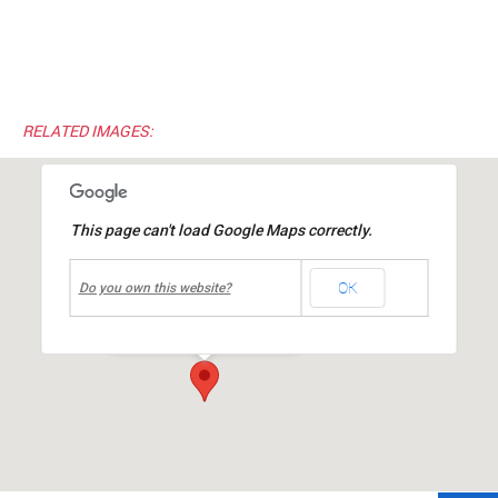
RELATED IMAGES:
This page can't load Google Maps correctly.
undefined
OK
Halle Louis MIACHON
Do you own this website?
rue du 19 mars 1962
-
mions
Événements