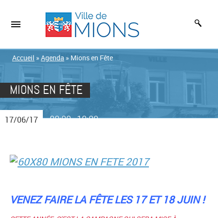
Accueil
»
Agenda
»
Mions en Fête
MIONS EN FÊTE
09:00
18:00
17/06/17
-
VENEZ FAIRE LA FÊTE LES 17 ET 18 JUIN !