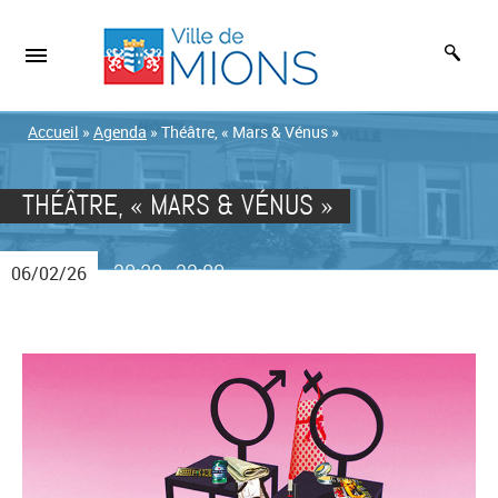
Accueil
»
Agenda
»
Théâtre, « Mars & Vénus »
THÉÂTRE, « MARS & VÉNUS »
20:30
22:00
06/02/26
-